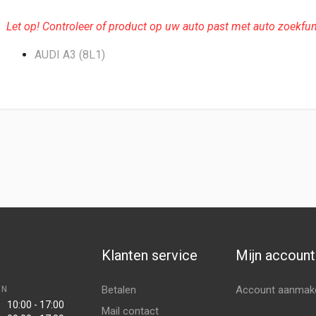
Let op! Controleer of product op uw auto past met auto zoekfun
AUDI A3 (8L1)
Klanten service
Mijn account
Betalen
Account aanmak
EN
10:00 - 17:00
Mail contact