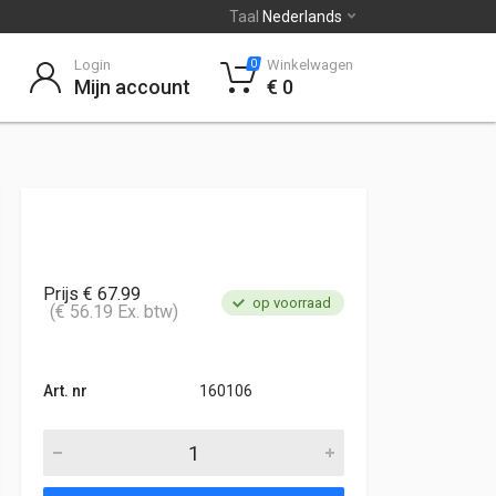
Taal
Nederlands
Login
Winkelwagen
0
Mijn account
€ 0
Prijs € 67.99
op voorraad
(€ 56.19 Ex. btw)
Art. nr
160106