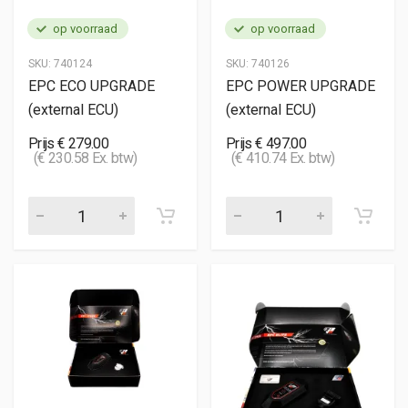
op voorraad
op voorraad
SKU:
740124
SKU:
740126
EPC ECO UPGRADE
EPC POWER UPGRADE
(external ECU)
(external ECU)
Prijs € 279.00
Prijs € 497.00
(€ 230.58 Ex. btw)
(€ 410.74 Ex. btw)