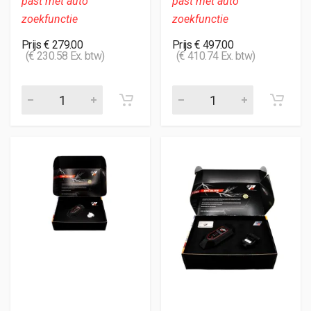
past met auto
past met auto
zoekfunctie
zoekfunctie
Prijs € 279.00
Prijs € 497.00
(€ 230.58 Ex. btw)
(€ 410.74 Ex. btw)