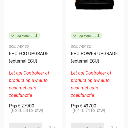
op voorraad
op voorraad
SKU:
740130
SKU:
740132
EPC ECO UPGRADE
EPC POWER UPGRADE
(external ECU)
(external ECU)
Let op! Controleer of
Let op! Controleer of
product op uw auto
product op uw auto
past met auto
past met auto
zoekfunctie
zoekfunctie
Prijs € 279.00
Prijs € 497.00
(€ 230.58 Ex. btw)
(€ 410.74 Ex. btw)