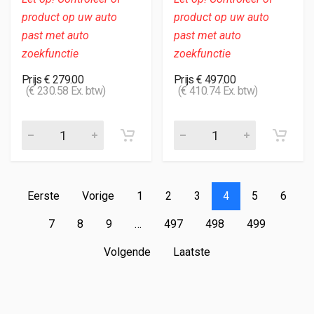
product op uw auto
product op uw auto
past met auto
past met auto
zoekfunctie
zoekfunctie
Prijs € 279.00
Prijs € 497.00
(€ 230.58 Ex. btw)
(€ 410.74 Ex. btw)
Eerste
Vorige
1
2
3
4
5
6
7
8
9
…
497
498
499
Volgende
Laatste