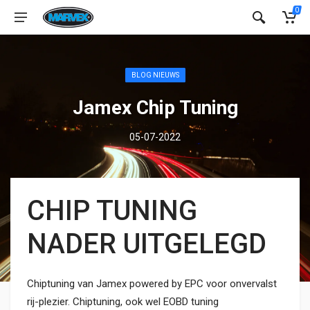
0
BLOG NIEUWS
Jamex Chip Tuning
05-07-2022
CHIP TUNING
NADER UITGELEGD
Chiptuning van Jamex powered by EPC voor onvervalst
rij-plezier. Chiptuning, ook wel EOBD tuning