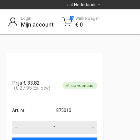
Taal
Nederlands
Login
Winkelwagen
0
Mijn account
€ 0
Prijs € 33.82
op voorraad
(€ 27.95 Ex. btw)
Art. nr
875010