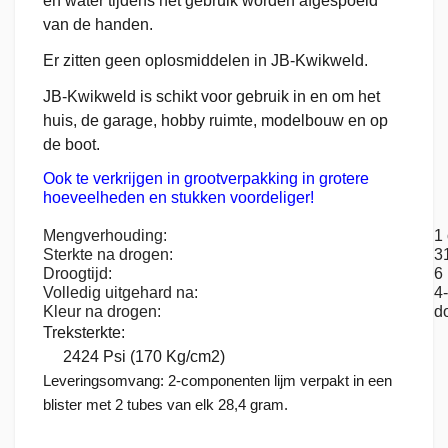
en water tijdens het gebruik worden afgespoeld
van de handen.
Er zitten geen oplosmiddelen in JB-Kwikweld.
JB-Kwikweld is schikt voor gebruik in en om het
huis, de garage, hobby ruimte, modelbouw en op
de boot.
Ook te verkrijgen in grootverpakking in grotere
hoeveelheden en stukken voordeliger!
Mengverhouding:
1
Sterkte na drogen:
3
Droogtijd:
6
Volledig uitgehard na:
4
Kleur na drogen:
do
Treksterkte:
2424 Psi (170 Kg/cm2)
Leveringsomvang: 2-componenten lijm verpakt in een
blister met 2 tubes van elk 28,4 gram.