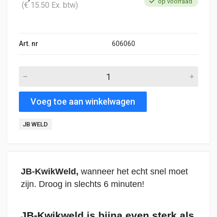
op voorraad
(€ 15.50 Ex. btw)
Art. nr
606060
Voeg toe aan winkelwagen
JB WELD
JB-KwikWeld,
wanneer het echt snel moet
zijn. Droog in slechts 6 minuten!
JB-Kwikweld is bijna even sterk als