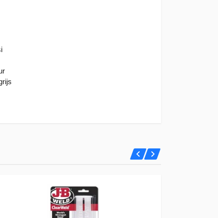
i
ur
rijs