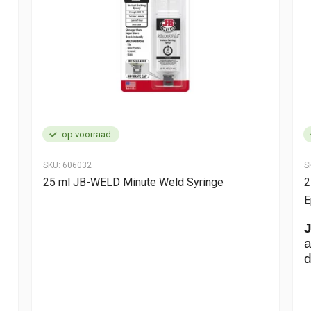
op voorraad
SKU:
606032
S
25 ml JB-WELD Minute Weld Syringe
2
E
a
d