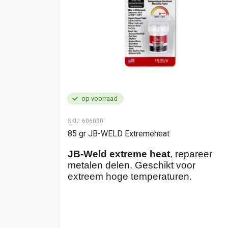
op voorraad
SKU:
606030
ional Size
85 gr JB-WELD Extremeheat
JB-Weld extreme heat
, repareer
metalen delen. Geschikt voor
oor o.a.
extreem hoge temperaturen.