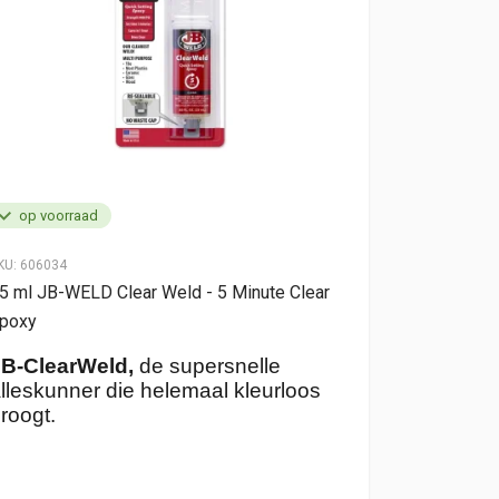
op voorraad
op voorr
KU:
606034
SKU:
606036
5 ml JB-WELD Clear Weld - 5 Minute Clear
25 ml JB-W
poxy
JB-Plast
glasveze
JB-ClearWeld,
de supersnelle
met JB-W
lleskunner die helemaal kleurloos
roogt.