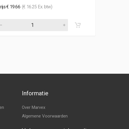
rijs € 19.66
(€ 16.25 Ex. btw)
Prijs € 20.87
Informatie
en
Over Marvex
Algemene Voorwaarden