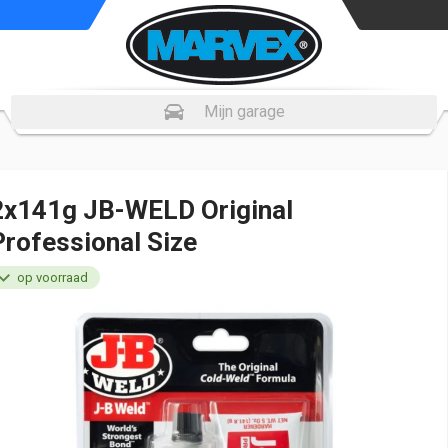
Mijn garage
2x141g JB-WELD Original
Professional Size
op voorraad