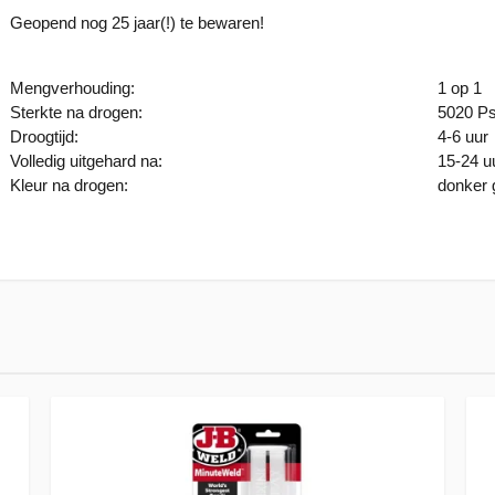
Geopend nog 25 jaar(!) te bewaren!
Mengverhouding:
1 op 1
Sterkte na drogen:
5020 Ps
Droogtijd:
4-6 uur
Volledig uitgehard na:
15-24 u
Kleur na drogen:
donker g