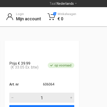
Taal
Nederlands
Login
Winkelwagen
0
Mijn account
€ 0
Prijs € 39.99
op voorraad
(€ 33.05 Ex. btw)
Art. nr
606064