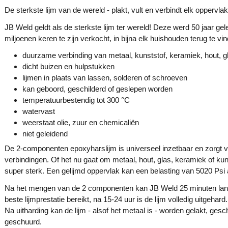
De sterkste lijm van de wereld - plakt, vult en verbindt elk oppervlakt
JB Weld geldt als de sterkste lijm ter wereld! Deze werd 50 jaar gel
miljoenen keren te zijn verkocht, in bijna elk huishouden terug te vi
duurzame verbinding van metaal, kunststof, keramiek, hout, g
dicht buizen en hulpstukken
lijmen in plaats van lassen, solderen of schroeven
kan geboord, geschilderd of geslepen worden
temperatuurbestendig tot 300 °C
watervast
weerstaat olie, zuur en chemicaliën
niet geleidend
De 2-componenten epoxyharslijm is universeel inzetbaar en zorgt 
verbindingen. Of het nu gaat om metaal, hout, glas, keramiek of kun
super sterk. Een gelijmd oppervlak kan een belasting van 5020 Psi 
Na het mengen van de 2 componenten kan JB Weld 25 minuten lang
beste lijmprestatie bereikt, na 15-24 uur is de lijm volledig uitgehard.
Na uitharding kan de lijm - alsof het metaal is - worden gelakt, gesc
geschuurd.